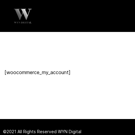
[woocommerce_my_account]
©2021 All Rights Reserved
W
YN Digital